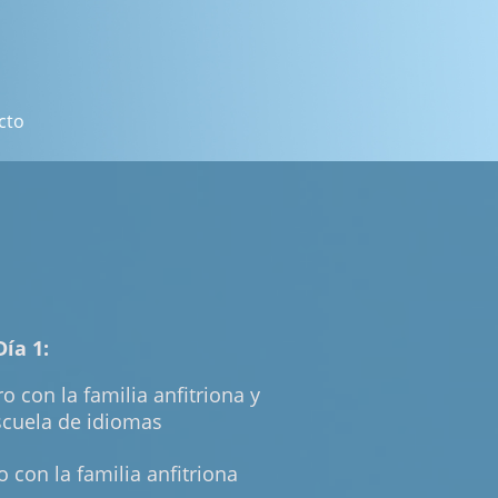
cto
Día 1:
o con la familia anfitriona y
scuela de idiomas
o con la familia anfitriona