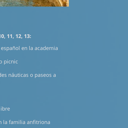
0, 11, 12, 13:
e español en la academia
o picnic
ades náuticas o paseos a
libre
 la familia anfitriona