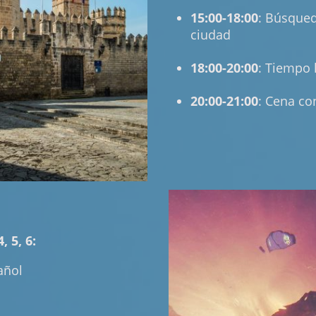
15:00-18:00
: Búsqued
ciudad
18:00-20:00
: Tiempo 
20:00-21:00
: Cena con
, 5, 6:
añol